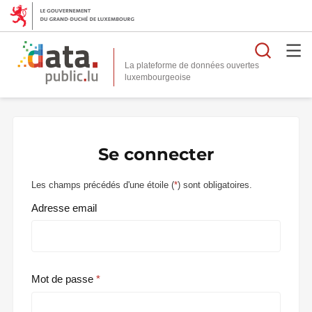
Reche
La plateforme de données ouvertes
Se connecter
Les champs précédés d'une étoile (
*
) sont obligatoires.
Adresse email
Mot de passe