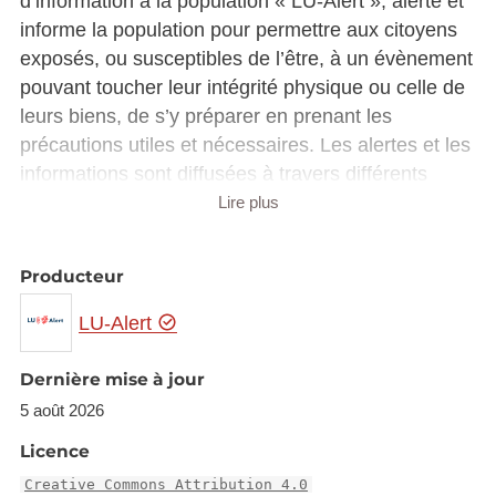
d’information à la population « LU-Alert », alerte et
informe la population pour permettre aux citoyens
exposés, ou susceptibles de l’être, à un évènement
pouvant toucher leur intégrité physique ou celle de
leurs biens, de s’y préparer en prenant les
précautions utiles et nécessaires. Les alertes et les
informations sont diffusées à travers différents
canaux (dont par exemple : le Cell Broadcast, les
Lire plus
SMS géolocalisés, l’application mobile “LU-Alert”, le
site internet
lu-alert.lu
).
Producteur
Les fichiers bruts des alertes et informations
émises par le système LU-Alert sont publiés sur le
LU-Alert
site internet
data.public.lu
, sous format CAP-LU,
afin de pouvoir multiplier ces alertes et informations
Dernière mise à jour
sur des canaux supplémentaires (par exemple sites
5 août 2026
internet et écrans digitaux). Ceci s’inscrit dans une
Licence
démarche générale de sensibilisation et de
Creative Commons Attribution 4.0
compréhension des risques et des mesures de