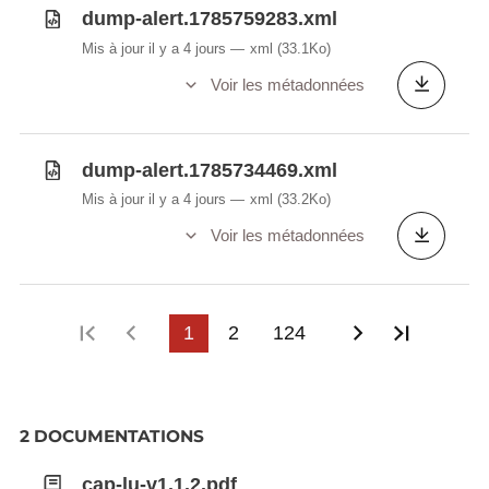
dump-alert.1785759283.xml
Mis à jour il y a 4 jours
xml
(33.1Ko)
Voir les métadonnées
dump-alert.1785734469.xml
Mis à jour il y a 4 jours
xml
(33.2Ko)
Voir les métadonnées
Première page
Page précédente
1
2
124
Page suivan
Dernièr
2 DOCUMENTATIONS
cap-lu-v1.1.2.pdf