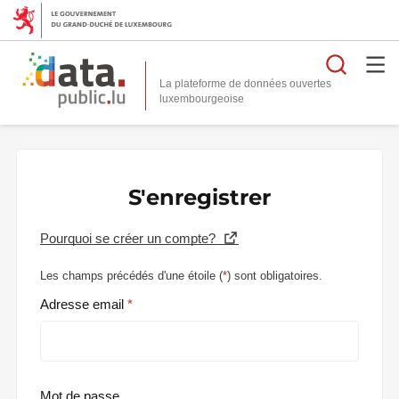
Reche
La plateforme de données ouvertes
S'enregistrer
Pourquoi se créer un compte?
Les champs précédés d'une étoile (
*
) sont obligatoires.
Adresse email
Mot de passe