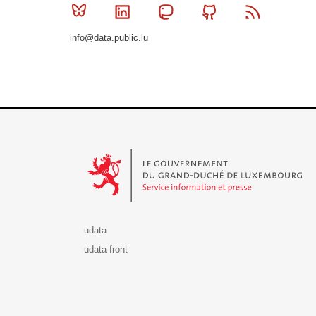
Bluesky
Linkedin
Mastodon
Github
RSS
info@data.public.lu
Le Gouvernement du Grand-Duché de Luxembourg - S
udata
udata-front