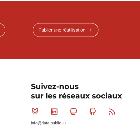
Publier une réutilisation
Suivez-nous
sur les réseaux sociaux
Bluesky
Linkedin
Mastodon
Github
RSS
info@data.public.lu