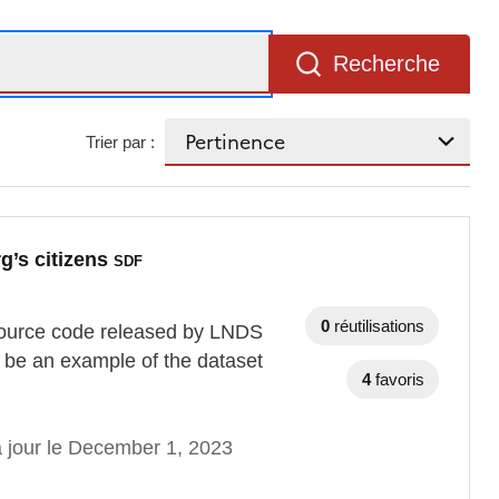
Recherche
Trier par :
g’s citizens
SDF
0
réutilisations
source code released by LNDS
o be an example of the dataset
4
favoris
à jour le December 1, 2023