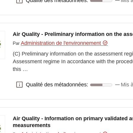
Qualité des métadonnées:
Mis à
Qualité des métadonnées:
Air Quality - Preliminary information on the a
Administration de l'environnement
Par
(C) Preliminary information on the assessment regim
Assessment regime In accordance with the procedure
this …
Qualité des métadonnées:
Mis à
Qualité des métadonnées:
Air Quality - Information on primary validated 
measurements