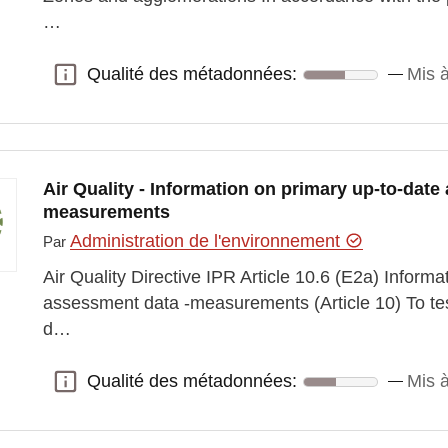
…
Qualité des métadonnées:
Mis à
Qualité des métadonnées:
Air Quality - Information on primary up-to-date
measurements
Administration de l'environnement
Par
Air Quality Directive IPR Article 10.6 (E2a) Inform
assessment data -measurements (Article 10) To test
d…
Qualité des métadonnées:
Mis à
Qualité des métadonnées: