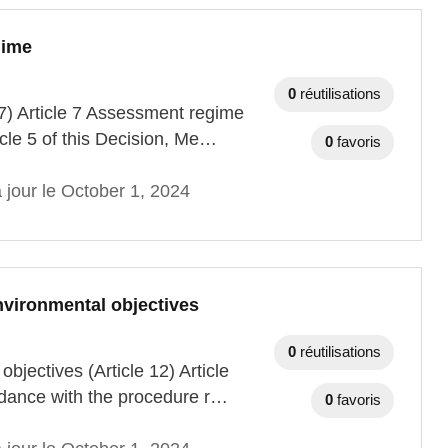
gime
0
réutilisations
 7) Article 7 Assessment regime
icle 5 of this Decision, Me…
0
favoris
 jour le October 1, 2024
environmental objectives
0
réutilisations
bjectives (Article 12) Article
rdance with the procedure r…
0
favoris