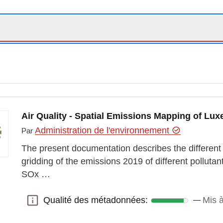
Air Quality - Spatial Emissions Mapping of Lu
Administration de l'environnement
Par
The present documentation describes the different
gridding of the emissions 2019 of different pollu
SOx …
Qualité des métadonnées:
Mis à
Qualité des métadonnées: