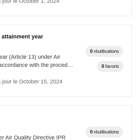
 jour le October 1, 2024
e attainment year
0
réutilisations
ear (Article 13) under Air
In accordance with the proced…
0
favoris
 jour le October 15, 2024
0
réutilisations
er Air Quality Directive IPR