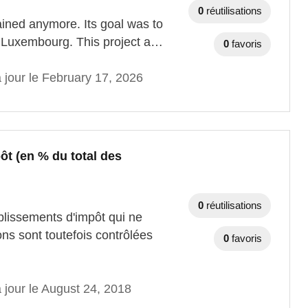
0
réutilisations
ained anymore. Its goal was to
in Luxembourg. This project a…
0
favoris
 jour le February 17, 2026
t (en % du total des
0
réutilisations
ablissements d'impôt qui ne
ons sont toutefois contrôlées
0
favoris
 jour le August 24, 2018