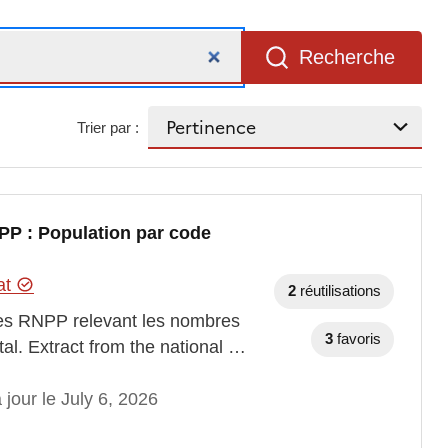
Recherche
Trier par :
PP : Population par code
tat
2
réutilisations
ques RNPP relevant les nombres
3
favoris
al. Extract from the national …
 jour le July 6, 2026