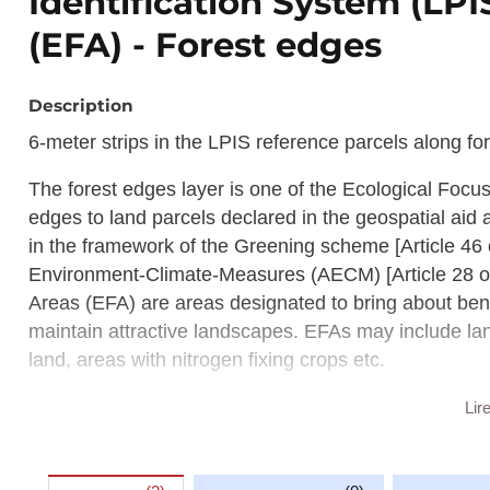
Identification System (LPI
(EFA) - Forest edges
Description
6-meter strips in the LPIS reference parcels along fo
The forest edges layer is one of the Ecological Focus
edges to land parcels declared in the geospatial aid
in the framework of the Greening scheme [Article 46
Environment-Climate-Measures (AECM) [Article 28 o
Areas (EFA) are areas designated to bring about bene
maintain attractive landscapes. EFAs may include land
land, areas with nitrogen fixing crops etc.
The forest edges layer is part of the Land Parcel Ide
Lir
the IACS. It is an IT system based on ortho imagery (a
agricultural parcels in the Member States. It serves tw