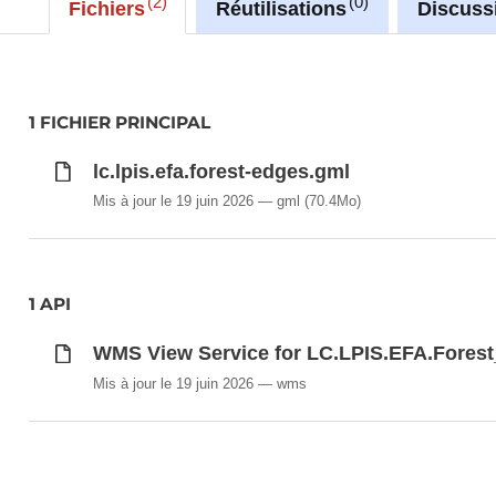
agricultural land contained within reference parcels 
2
0
Fichiers
Réutilisations
Discuss
The LPIS is used for cross checking during the admin
spot checks by the paying agency
Description copied from
catalog.inspire.geoportail.lu
.
1 FICHIER PRINCIPAL
lc.lpis.efa.forest-edges.gml
Mis à jour le 19 juin 2026
gml
(70.4Mo)
1 API
WMS View Service for LC.LPIS.EFA.Fores
Mis à jour le 19 juin 2026
wms