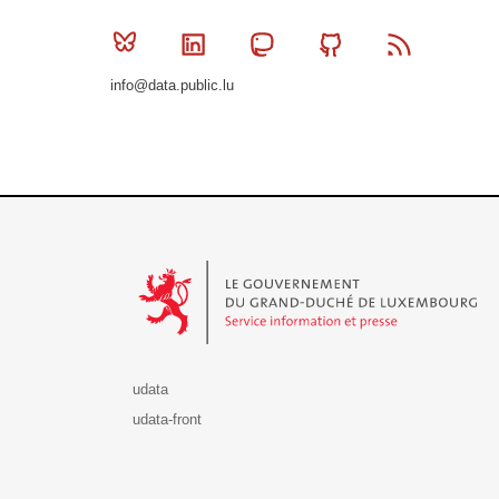
Bluesky
Linkedin
Mastodon
Github
RSS
info@data.public.lu
Le Gouvernement du Grand-Duché de Luxembourg - S
udata
udata-front