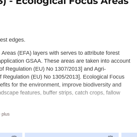
S) - Ecological Focus Areas
rest edges.
 Areas (EFA) layers with serves to attribute forest
 application GSAA. These areas are taken into account
 of Regulation (EU) No 1307/2013] and Agri-
f Regulation (EU) No 1305/2013]. Ecological Focus
fits for the environment, improve biodiversity and
scape features, buffer strips, catch crops, fallow
ntification System (LPIS). LPIS is a key component of
e plus
erial or satellite photographs) which records all
o main purposes: to clearly locate all eligible