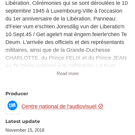
Libération. Cérémonies qui se sont déroulées le 10
septembre 1945 à Luxembourg-Ville à l'occasion
du 1er anniversaire de la Libération. Panneau:
d'Feier vum e'schten Joresdâg vun der Liberatio'n
10.Sept.45 / Get agele't mat èngem feierle'chen Te
Deum. L'arrivée des officiels et des représentants
militaires, ainsi que de la Grande-Duchesse
CHARLOTTE, du Prince FELIX et du Prince JEAN
au Te Deum solennel à la cathédrale. La foule
devant la cathédrale (rue Notre-Dame) Panneau:
Read more
Nom Te Deum lét den Här Stats-Minister e Kranz
nider bei der Gëlle Frâ. Cérémonie au Monument
Producer
aux Morts (Gëlle Fra), le Ministre d'Etat Pierre
DUPONG dépose une gerbe ainsi que les
Centre national de l'audiovisuel
associations patriotiques. La Force Armée s'en va
précédée de la Musique militaire. La Grande-
Latest update
Duchesse salue la population depuis une fenêtre
November 15, 2018