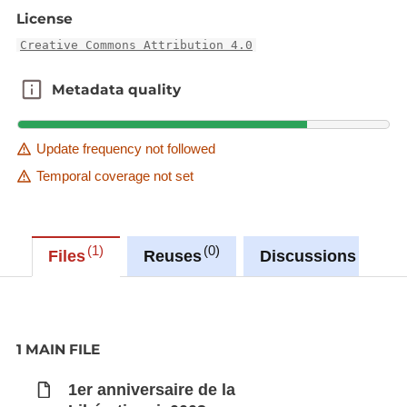
du Palais- Panneau: Nometes déi éischt grouss
License
Parad. La Grande-Duchesse assiste à une parade
Creative Commons Attribution 4.0
des troupes alliées en compagnie d'officiers
étrangers, du Prince Félix, du Prince Jean et du
Metadata quality
Metadata quality
Ministre d'Etat. La population est massée le long de
l'Avenue de la Liberté et sur le Pont Adolphe.
Cartons luxembourgeois.
Update frequency not followed
Temporal coverage not set
1
0
0
Files
Reuses
Discussions
1 MAIN FILE
1er anniversaire de la