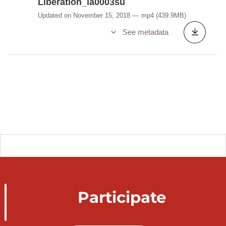
Libération_ia0003su
Updated on November 15, 2018
mp4
(439.9MB)
See metadata
Participate