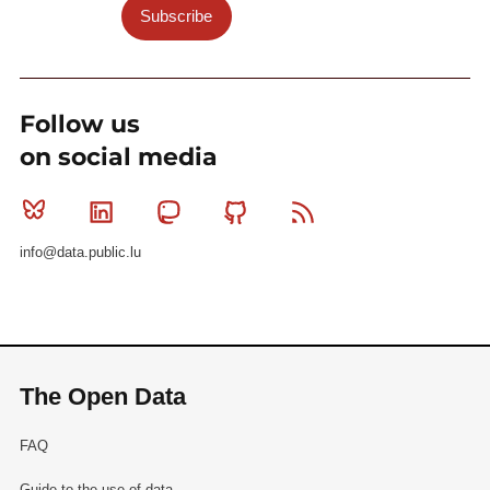
Subscribe
Follow us
on social media
Bluesky
Linkedin
Mastodon
Github
RSS
info@data.public.lu
The Open Data
FAQ
Guide to the use of data