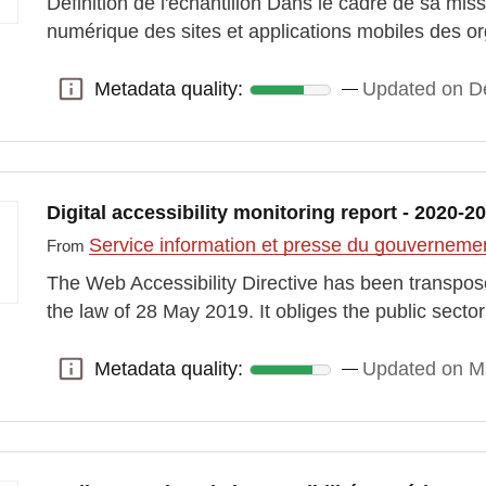
Définition de l'échantillon Dans le cadre de sa miss
numérique des sites et applications mobiles des o
Metadata quality:
Updated on D
Metadata quality:
Digital accessibility monitoring report - 2020-2
Service information et presse du gouvernem
From
The Web Accessibility Directive has been transpos
the law of 28 May 2019. It obliges the public sect
Metadata quality:
Updated on M
Metadata quality: