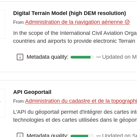
Digital Terrain Model (high DEM resolution)
Administration de la navigation aérienne
From
In the scope of the International Civil Aviation Org
countries and airports to provide electronic Terra
Metadata quality:
Updated on M
Metadata quality:
API Geoportail
Administration du cadastre et de la topograp
From
L'API du géoportail permet d'intégrer des cartes in
technologies et des cartes utilisées dans le géoport
Metadata quality:
Updated on S
Metadata quality: