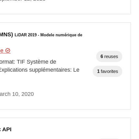
 (MNS)
LiDAR 2019 - Modele numérique de
hie
6
reuses
 Format: TIF Système de
xplications supplémentaires: Le
1
favorites
arch 10, 2020
c API