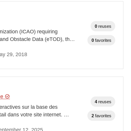
0
reuses
anization (ICAO) requiring
in and Obstacle Data (eTOD), th…
0
favorites
ay 29, 2018
hie
4
reuses
teractives sur la base des
ail dans votre site internet. …
2
favorites
eptember 12, 2025