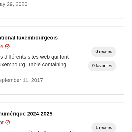
ay 29, 2020
national luxembourgeois
hie
0
reuses
 différents sites web qui font
Luxembourg. Table containing…
0
favorites
eptember 11, 2017
é numérique 2024-2025
ent
1
reuses