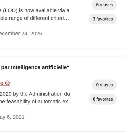
6
reuses
 (LOD) is now available via a
le range of different criteri…
3
favorites
ecember 24, 2025
r Intelligence artificielle"
hie
0
reuses
2020 by the Administration du
0
favorites
the feasability of automatic ex…
ay 6, 2021