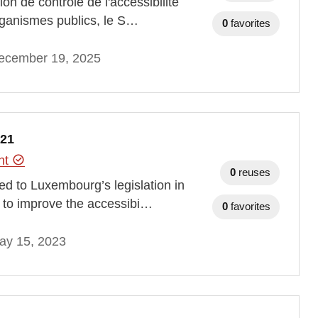
ion de contrôle de l'accessibilité
rganismes publics, le S…
0
favorites
ecember 19, 2025
021
ent
0
reuses
ed to Luxembourg’s legislation in
or to improve the accessibi…
0
favorites
ay 15, 2023