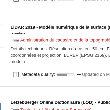
LiDAR 2019 - Modèle numérique de la surface
la surface
Administration du cadastre et de la topograp
From
Détails techniques: Résolution du raster : 50 cm.
coordonnées et projection: LUREF (EPSG 2169). E
modèle…
Metadata quality:
Updated on M
Metadata quality:
Lëtzebuerger Online Dictionnaire (LOD) - Publi
Zenter fir d'Lëtzebuerger Sprooch
From