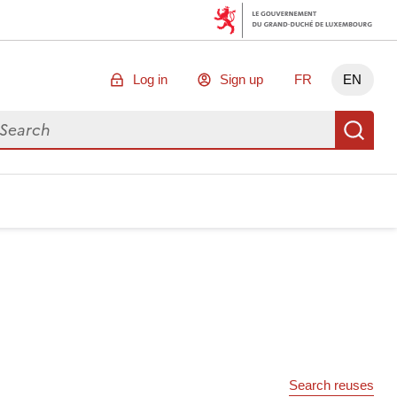
Log in
Sign up
FR
EN
arch for data
Se
Search reuses