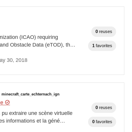
0
reuses
anization (ICAO) requiring
in and Obstacle Data (eTOD), th…
1
favorites
ay 30, 2018
h
minecraft_carte_echternach_ign
hie
0
reuses
pu extraire une scène virtuelle
res informations et la géné…
0
favorites