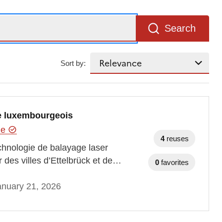
Search
Sort by:
ire luxembourgeois
hie
4
reuses
technologie de balayage laser
 des villes d’Ettelbrück et de…
0
favorites
anuary 21, 2026