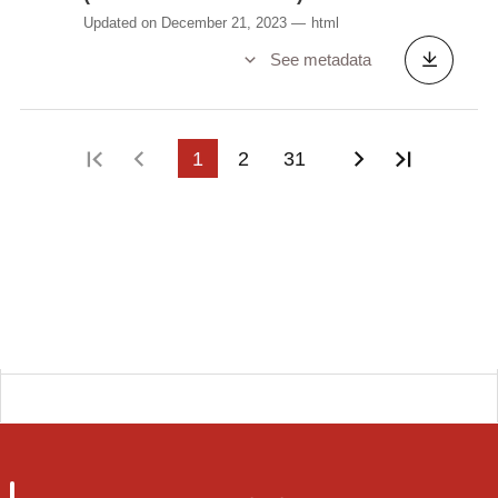
Updated on December 21, 2023
html
See metadata
First page
Previous page
1
2
31
Next page
Last pa