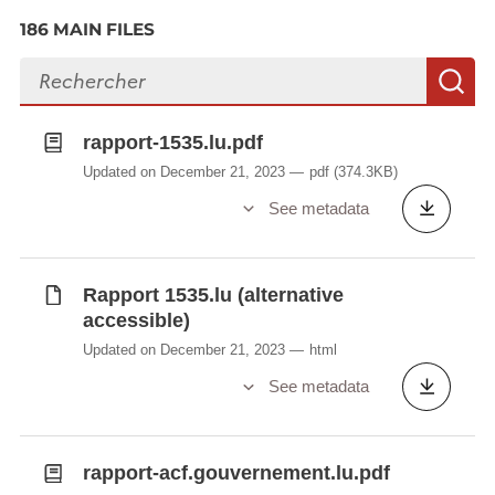
186 MAIN FILES
Search files
S
rapport-1535.lu.pdf
Updated on December 21, 2023
pdf
(374.3KB)
See metadata
Rapport 1535.lu (alternative
accessible)
Updated on December 21, 2023
html
See metadata
rapport-acf.gouvernement.lu.pdf