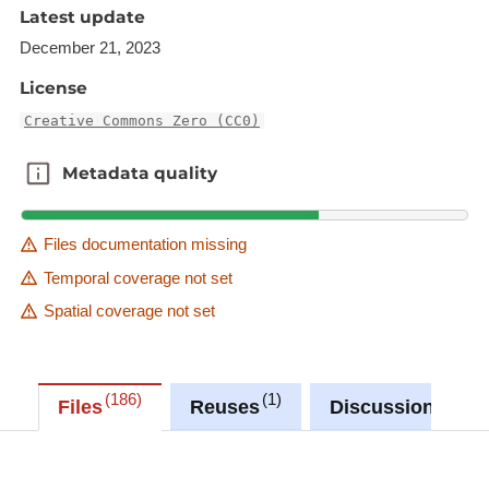
Latest update
Vous trouverez plus d'informations sur la mission
de contrôle de l'accessibilité numérique menée par
December 21, 2023
le SIP sur cette page :
mission de contrôle de
License
l'accessibilité numérique
.
Creative Commons Zero (CC0)
Metadata quality
Metadata quality
Files documentation missing
Temporal coverage not set
Spatial coverage not set
186
1
0
Files
Reuses
Discussions