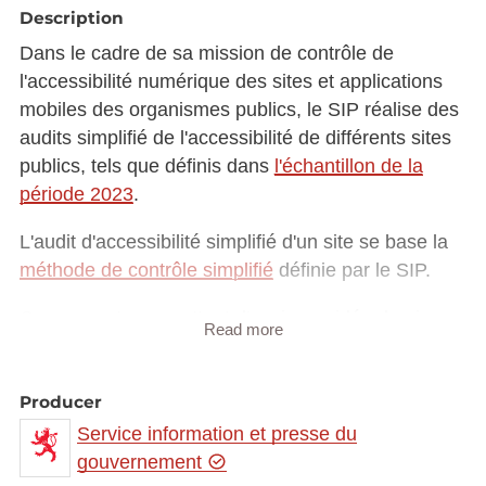
Description
Dans le cadre de sa mission de contrôle de
l'accessibilité numérique des sites et applications
mobiles des organismes publics, le SIP réalise des
audits simplifié de l'accessibilité de différents sites
publics, tels que définis dans
l'échantillon de la
période 2023
.
L'audit d'accessibilité simplifié d'un site se base la
méthode de contrôle simplifié
définie par le SIP.
Ces rapports permettent d'avoir une idée du niveau
Read more
d'accessibilité des sites contrôlés à un instant
t
. Ils
ne sont pas mis à jour suite aux éventuelles
corrections effectuées sur ces sites (d'autres
Producer
contrôles pourront être effectués sur les prochaines
Service information et presse du
périodes de contrôle).
gouvernement