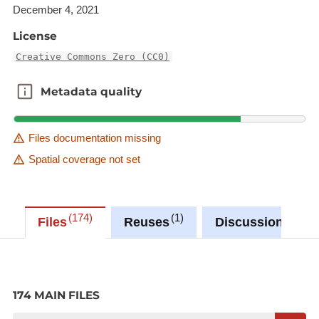
December 4, 2021
Vous trouverez plus d'informations sur la mission
de contrôle de l'accessibilité numérique menée par
License
le SIP sur cette page :
mission de contrôle de
Creative Commons Zero (CC0)
l'accessibilité numérique
.
Metadata quality
Metadata quality
Files documentation missing
Spatial coverage not set
174
1
0
Files
Reuses
Discussions
174 MAIN FILES