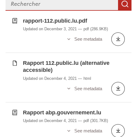
Search files
S
rapport-112.public.lu.pdf
Updated on December 3, 2021
pdf
(286.9KB)
See metadata
Rapport 112.public.lu (alternative
accessible)
Updated on December 4, 2021
html
See metadata
Rapport abp.gouvernement.lu
Updated on December 4, 2021
pdf
(301.7KB)
See metadata