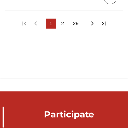
First page
Previous page
1
2
29
Next page
Last pa
Participate