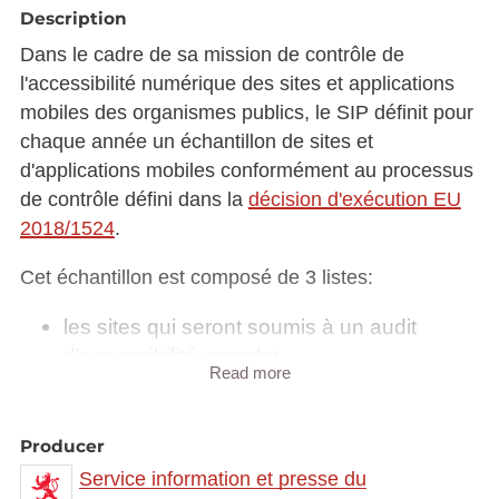
Description
Dans le cadre de sa mission de contrôle de
l'accessibilité numérique des sites et applications
mobiles des organismes publics, le SIP définit pour
chaque année un échantillon de sites et
d'applications mobiles conformément au processus
de contrôle défini dans la
décision d'exécution EU
2018/1524
.
Cet échantillon est composé de 3 listes:
les sites qui seront soumis à un audit
d'accessibilité complet
Read more
les sites qui seront soumis à un audit
d'accessibilité simplifié
les applications mobiles qui seront
Producer
soumises à un audit d'accessibilité
Service information et presse du