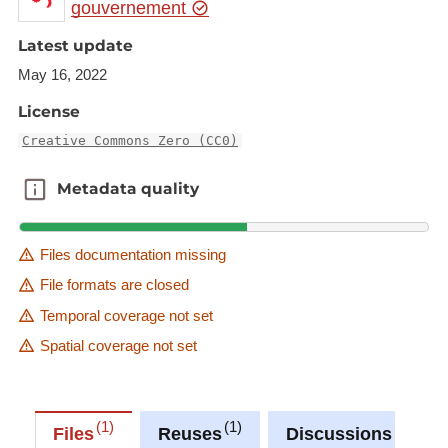
gouvernement
L'audit d'accessibilité complet se base sur les
référentiels tels que présentés sur le site
Latest update
accessibilite.public.lu
May 16, 2022
License
Vous trouverez plus d'informations sur la mission
de contrôle de l'accessibilité numérique menée par
Creative Commons Zero (CC0)
le SIP sur cette page :
mission de contrôle de
Metadata quality
Metadata quality
l'accessibilité numérique
.
Files documentation missing
File formats are closed
Temporal coverage not set
Spatial coverage not set
1
1
0
Files
Reuses
Discussions