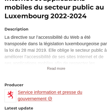
mobiles du secteur public au
Luxembourg 2022-2024
Description
La directive sur l’accessibilité du Web a été
transposée dans la législation luxembourgeoise par
la loi du 28 mai 2019. Elle oblige le secteur public à
améliorer l’accessibilité de ses sites Internet et de
ses applications mobiles afin de respecter les
Read more
normes prévues par la directive européenne.
Le Service information et presse du gouvernement
(SIP) est chargé de vérifier périodiquement les
Producer
sites Internet et les applications mobiles entrant
Service information et presse du
dans le champ d’application de la loi et de s’assurer
gouvernement
que les organismes du secteur public appliquent
Latest update
les règles légales en la matière. Le SIP mène