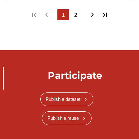
First page
Previous page
1
2
Next page
Last page
Participate
Publish a dataset
Publish a reuse