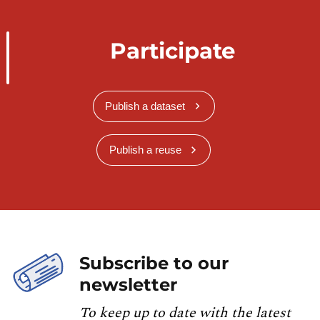
médias électroniques
Règlement grand-ducal du 14 novembre
2008 fixant l’organisation du Service des
Participate
médias et de l’audiovisuel créé par l’article
29 de la loi du 27 juillet 1991 sur les
médias électroniques
Publish a dataset
Arrêté grand-ducal du 28 mai 2019 portant
constitution des ministères
Publish a reuse
Versions et mises à jour :
Est publiée dans le jeu de données :
La première version signée 23/02/2021
Subscribe to our
newsletter
To keep up to date with the latest