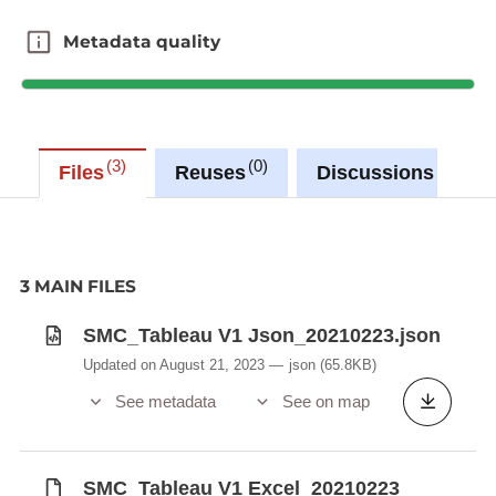
Communications ont été attribuées au ministre
d’État (hormis celles qui concernent l’Entreprise
Metadata quality
Metadata quality
des postes et télécommunications et le Centre
Informatique de l’État), d’où la modification –
d’abord informelle, puis concrétisée officiellement
en 2008 – de la dénomination du service en
3
0
0
Files
Reuses
Discussions
Service des médias et des communications .
En juin 2014, le Conseil de gouvernement adopte
la stratégie « Digital Lëtzebuerg », une initiative et
priorité politique transversale visant à renforcer et à
3 MAIN FILES
consolider, à terme, la position du pays dans le
domaine des technologies de l’information et des
SMC_Tableau V1 Json_20210223.json
communications et dont le SMC assure la
Updated on August 21, 2023
json
(65.8KB)
coordination.
See metadata
See on map
Missions principales :
Le SMC accompagne le développement des
SMC_Tableau V1 Excel_20210223