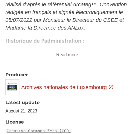
réalisé d’après le référentiel Arcateg™. Convention
rédigée en français et signée électroniquement le
05/07/2022 par Monsieur le Directeur du CSEE et
Madame la Directrice des ANLux.
Historique de l’administration :
La prise en charge et le traitement judiciaire des
Read more
mineurs est une préoccupation de la société, du
milieu politique et des gouvernements depuis
Producer
plusieurs siècles. En effet, on retrouve une
différenciation juridique des peines selon l’âge du
Archives nationales de Luxembourg
condamné à partir de la Révolution française.
Le code pénal de 1791 dans son titre V introduit «
Latest update
l’influence de l’âge des condamnés sur la nature et
August 21, 2023
la durée des peines » selon si l’âge atteint est de
License
seize ans ou moins. Le Code pénal de Napoléon
Creative Commons Zero (CC0)
de 1810 reprend cette différenciation des peines