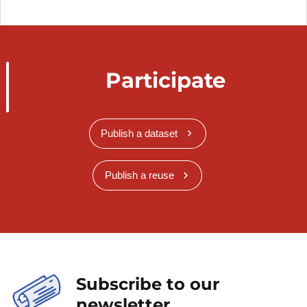
au patrimoine archéologique national dans
le cadre des plans d'aménagement
généraux (PAG) et particuliers (PAP)
Établir des prescriptions archéologiques
Participate
Assurer la gestion de la carte de
recensement du patrimoine archéologique
national, notamment en vue d'établir un
Publish a dataset
plan directeur sectoriel des sites
archéologiques
Publish a reuse
Constituer des dossiers dans le cadre de la
procédure de classement de sites
archéologiques auprès de la Commission
pour le patrimoine culturel (COPAC - anc.
COSIMO).
B) Étude du patrimoine archéologique national
Subscribe to our
newsletter