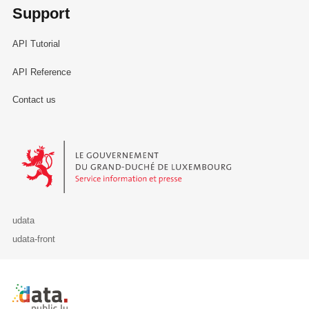
Support
SSMN), de la Commission pour le
patrimoine culturel (COPAC - anc.
API Tutorial
COSIMO) et d'autres organismes publics et
privés dans le cadre de la protection et de
API Reference
la mise en valeur du patrimoine
Contact us
architectural national.
Références règlementaires :
Le Gouvernement du Grand-Duché de Luxembourg - Service Informa
Loi du 21 mars 1966 concernant les
fouilles historique, préhistorique ou
autrement scientifique et la sauvegarde du
patrimoine culturel mobilier
udata
Loi du 18 juillet 1983 concernant la
udata-front
conservation et la protection des sites et
des monuments nationaux
Retour à l'accueil de data.public.lu
Loi du 25 juin 2004 portant réorganisation