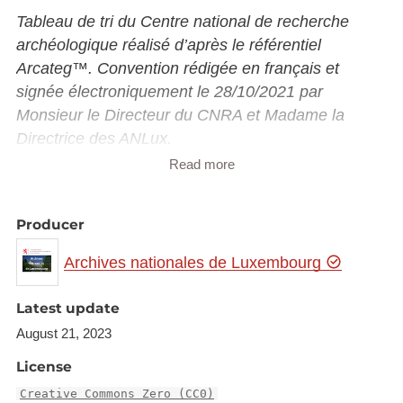
Tableau de tri du Centre national de recherche
archéologique réalisé d’après le référentiel
Arcateg™. Convention rédigée en français et
signée électroniquement le 28/10/2021 par
Monsieur le Directeur du CNRA et Madame la
Directrice des ANLux.
Read more
Historique de l’administration :
La plus ancienne trace d’activité en lien avec les
Producer
missions actuelles CNRA remonte à 1927 avec la
Archives nationales de Luxembourg
création de la Commission des sites et monuments
nationaux. Dès cette époque, la Commission statue
Latest update
sur le devenir des fouilles et les objets qui en sont
issus.
August 21, 2023
Ensuite, la loi du 21 mars 1966 concernant les
License
fouilles historique, préhistorique, paléontologique
Creative Commons Zero (CC0)