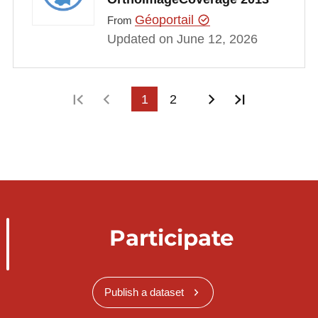
Géoportail
From
Updated on June 12, 2026
First page
Previous page
1
2
Next page
Last page
Participate
Publish a dataset