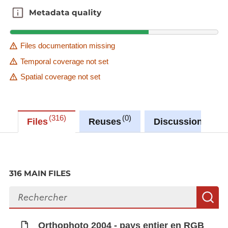
Metadata quality
Metadata quality
Files documentation missing
Temporal coverage not set
Spatial coverage not set
316
0
0
Files
Reuses
Discussions
316 MAIN FILES
Search files
S
Orthophoto 2004 - pays entier en RGB