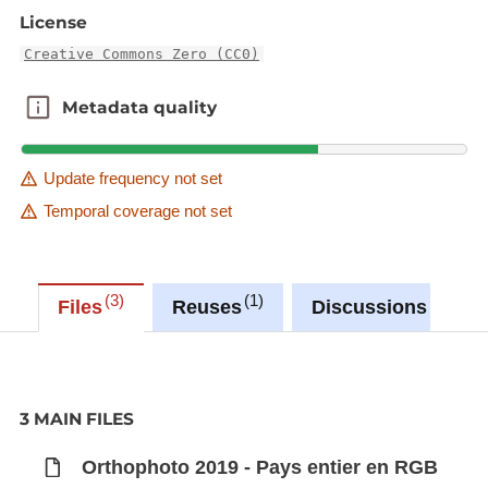
webservices-wms-et-wmts
License
Creative Commons Zero (CC0)
Metadata quality
Metadata quality
Update frequency not set
Temporal coverage not set
3
1
1
Files
Reuses
Discussions
3 MAIN FILES
Orthophoto 2019 - Pays entier en RGB