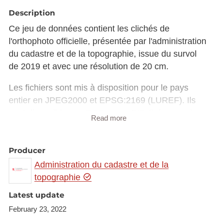
Description
Ce jeu de données contient les clichés de
l'orthophoto officielle, présentée par l'administration
du cadastre et de la topographie, issue du survol
de 2019 et avec une résolution de 20 cm.
Les fichiers sont mis à disposition pour le pays
entier en JPEG2000 et EPSG:2169 (LUREF). Ils
sont disponibles en RGB ou en PIR (infrarouge).
Read more
Les dates du survol sont :
Producer
4 juillet 2019
Administration du cadastre et de la
5 juillet 2019
topographie
22 août 2019
Latest update
Une version WMS sera aussi disponible ici:
February 23, 2022
https://data.public.lu/fr/datasets/bd-l-ortho-