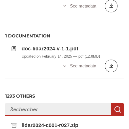
See metadata
1 DOCUMENTATION
doc-lidar2024-v-1-1.pdf
Updated on February 14, 2025
pdf
(12.8MB)
See metadata
1293 OTHERS
Search files
S
lidar2024-c001-r027.zip