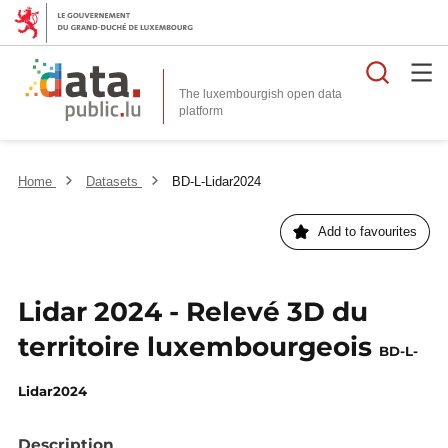
Searc
The luxembourgish open data
Home
Datasets
BD-L-Lidar2024
Add to favourites
Lidar 2024 - Relevé 3D du
territoire luxembourgeois
BD-L-
Lidar2024
Description