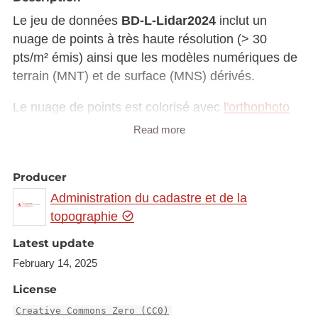
Le jeu de données
BD-L-Lidar2024
inclut un
nuage de points à très haute résolution (> 30
pts/m² émis) ainsi que les modèles numériques de
terrain (MNT) et de surface (MNS) dérivés.
Le nuage de points est colorisé avec
l'orthophoto
de l'été 2023 et classé en 10 catégories :
Read more
[1] - Autre
[2] - Sol
Producer
[3] - Végétation basse (< 2,5 m)
Administration du cadastre et de la
[4] - Végétation moyenne (2,5 m - 5 m)
topographie
[5] - Végétation haute (> 5 m)
Latest update
[6] - Bâtiments
February 14, 2025
[7] - Bruit et artefacts
[9] - Eau
License
[13] - Ponts, Passerelles, Viaducs
Creative Commons Zero (CC0)