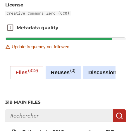
License
Creative Commons Zero (CC0)
Metadata quality
Metadata quality
Update frequency not followed
319
0
0
Files
Reuses
Discussions
319 MAIN FILES
Search files
S