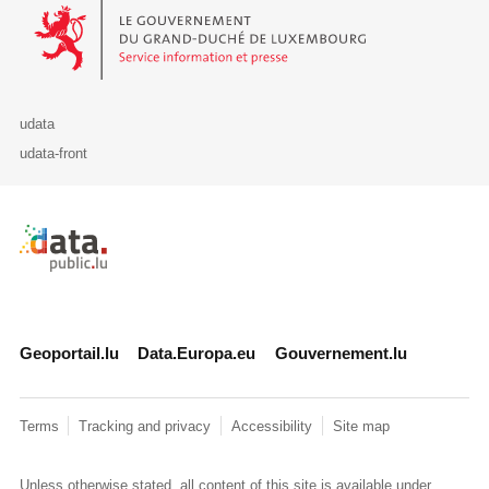
Le Gouvernement du Grand-Duché de Luxembourg - Service Informa
udata
udata-front
Retour à l'accueil de data.public.lu
Geoportail.lu
Data.Europa.eu
Gouvernement.lu
Terms
Tracking and privacy
Accessibility
Site map
Unless otherwise stated, all content of this site is available under