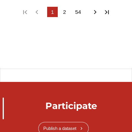
First page
Previous page
1
2
54
Next page
Last pa
Participate
Publish a dataset