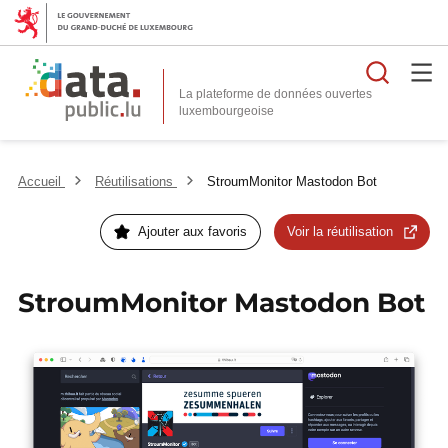
Reche
La plateforme de données ouvertes
Accueil
Réutilisations
StroumMonitor Mastodon Bot
Ajouter aux favoris
Voir la réutilisation
StroumMonitor Mastodon Bot