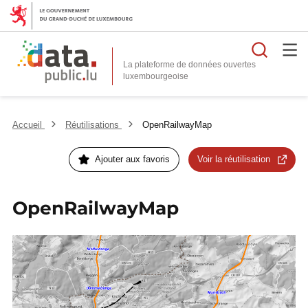
Reche
La plateforme de données ouvertes
Accueil
Réutilisations
OpenRailwayMap
Ajouter aux favoris
Voir la réutilisation
OpenRailwayMap