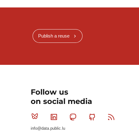
Publish a reuse
Follow us
on social media
Bluesky
Linkedin
Mastodon
Github
RSS
info@data.public.lu