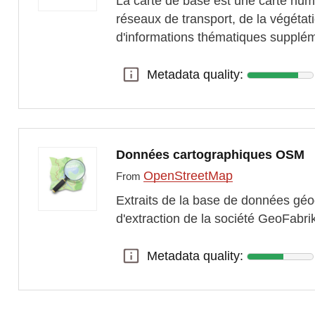
La carte de base est une carte numé
réseaux de transport, de la végéta
d'informations thématiques supplé
Metadata quality:
Metadata quality:
Données cartographiques OSM
OpenStreetMap
From
Extraits de la base de données géo
d'extraction de la société GeoFabrik
Metadata quality:
Metadata quality: