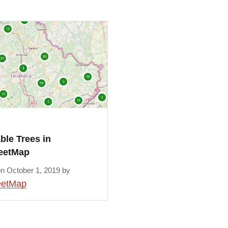
le Trees in
eetMap
on October 1, 2019 by
eetMap