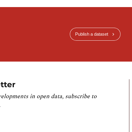
Publish a dataset
tter
velopments in open data, subscribe to
.