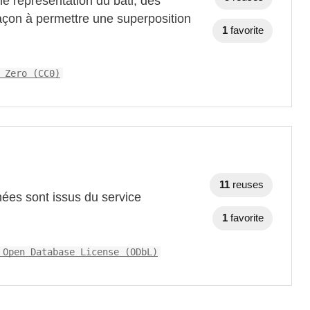
ne représentation du bâti, des
açon à permettre une superposition
1
favorite
 Zero (CC0)
11
reuses
ées sont issus du service
1
favorite
 Open Database License (ODbL)