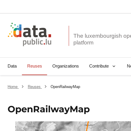
The luxembourgish op
Data
Reuses
Organizations
N
Contribute
Home
Reuses
OpenRailwayMap
OpenRailwayMap