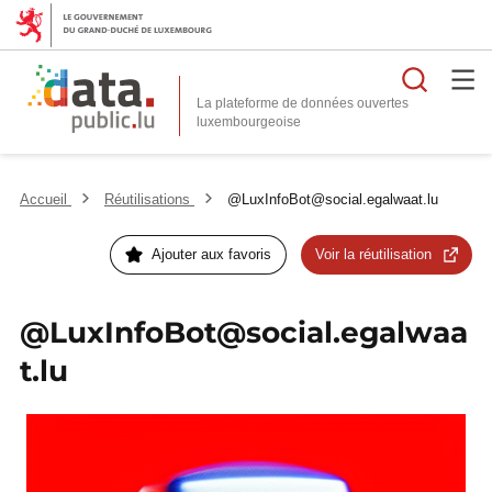
Reche
La plateforme de données ouvertes
Accueil
Réutilisations
@LuxInfoBot@social.egalwaat.lu
Ajouter aux favoris
Voir la réutilisation
@LuxInfoBot@social.egalwaa
t.lu