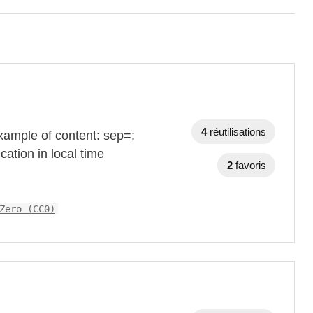
4
réutilisations
xample of content: sep=;
ation in local time
2
favoris
Zero (CC0)