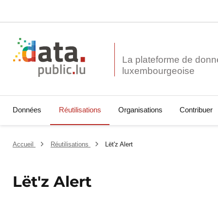
La plateforme de donn
Données
Réutilisations
Organisations
Contribuer
Accueil
Réutilisations
Lët'z Alert
Lët'z Alert