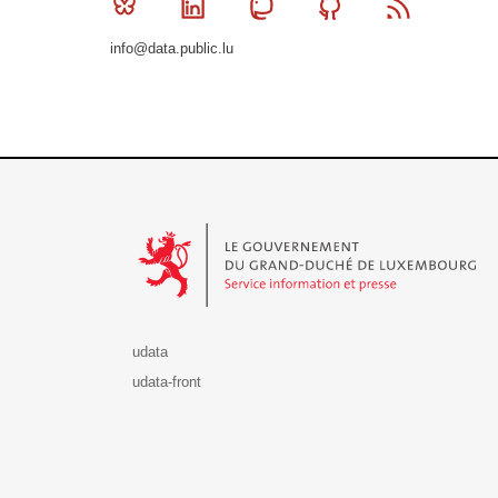
Bluesky
Linkedin
Mastodon
Github
RSS
info@data.public.lu
Le Gouvernement du Grand-Duché de Luxembourg - S
udata
udata-front