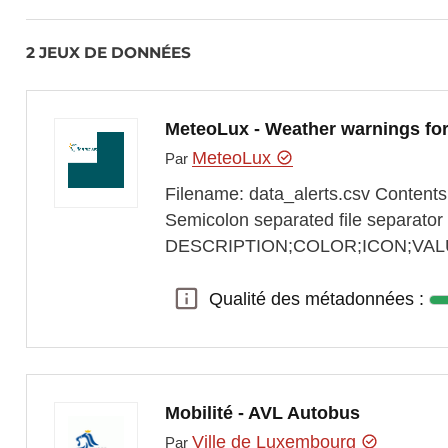
2 JEUX DE DONNÉES
MeteoLux - Weather warnings fo
MeteoLux
Par
Filename: data_alerts.csv Contents
Semicolon separated file separator i
DESCRIPTION;COLOR;ICON;VALUE;L
Qualité des métadonnées :
Qualité des métadonnées :
Mobilité - AVL Autobus
Ville de Luxembourg
Par