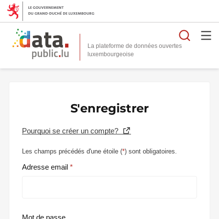
Reche
La plateforme de données ouvertes
S'enregistrer
Pourquoi se créer un compte?
Les champs précédés d'une étoile (
*
) sont obligatoires.
Adresse email
Mot de passe