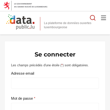
Reche
La plateforme de données ouvertes
Se connecter
Les champs précédés d'une étoile (
*
) sont obligatoires.
Adresse email
Mot de passe