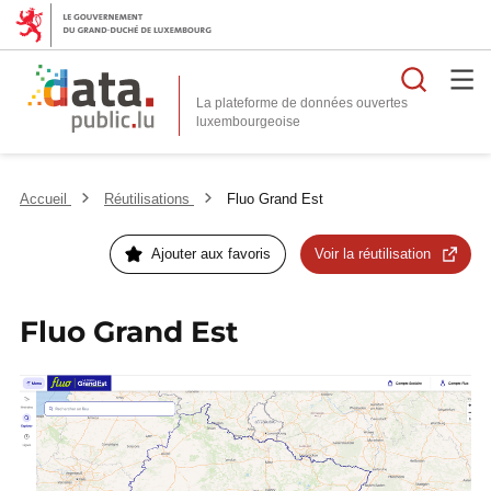
Reche
La plateforme de données ouvertes
Accueil
Réutilisations
Fluo Grand Est
Ajouter aux favoris
Voir la réutilisation
Fluo Grand Est