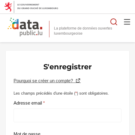
Reche
La plateforme de données ouvertes
S'enregistrer
Pourquoi se créer un compte?
Les champs précédés d'une étoile (
*
) sont obligatoires.
Adresse email
Mot de passe