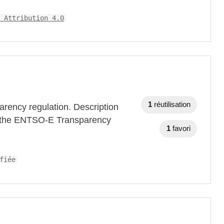
 Attribution 4.0
1
réutilisation
arency regulation. Description
om the ENTSO-E Transparency
1
favori
fiée