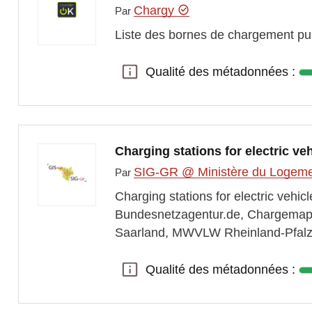
Chargy
Par
Liste des bornes de chargement pub
Qualité des métadonnées :
Qualité des métadonnées :
Charging stations for electric ve
SIG-GR @ Ministère du Logement
Par
Charging stations for electric vehi
Bundesnetzagentur.de, Chargemap
Saarland, MWVLW Rheinland-Pfalz
Qualité des métadonnées :
Qualité des métadonnées :