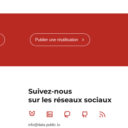
Publier une réutilisation
Suivez-nous
sur les réseaux sociaux
Bluesky
Linkedin
Mastodon
Github
RSS
info@data.public.lu