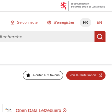
Se connecter
S'enregistrer
FR
EN
chercher des données
Re
Ajouter aux favoris
Voir la réutilisation
Open Data Lëtzebuerg