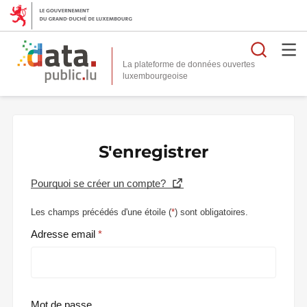
Reche
La plateforme de données ouvertes
S'enregistrer
Pourquoi se créer un compte?
Les champs précédés d'une étoile (
*
) sont obligatoires.
Adresse email
Mot de passe