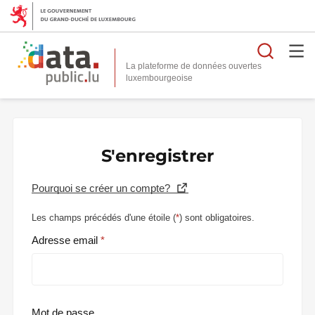
Reche
La plateforme de données ouvertes
S'enregistrer
Pourquoi se créer un compte?
Les champs précédés d'une étoile (
*
) sont obligatoires.
Adresse email
Mot de passe