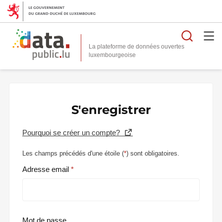
Reche
La plateforme de données ouvertes
S'enregistrer
Pourquoi se créer un compte?
Les champs précédés d'une étoile (
*
) sont obligatoires.
Adresse email
Mot de passe