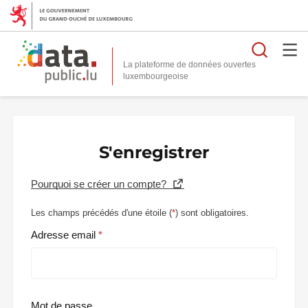
Reche
La plateforme de données ouvertes
S'enregistrer
Pourquoi se créer un compte?
Les champs précédés d'une étoile (
*
) sont obligatoires.
Adresse email
Mot de passe