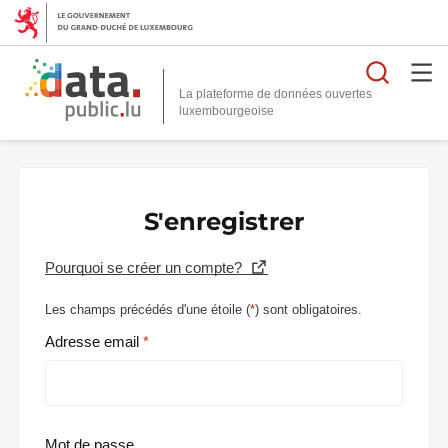
Reche
La plateforme de données ouvertes
S'enregistrer
Pourquoi se créer un compte?
Les champs précédés d'une étoile (
*
) sont obligatoires.
Adresse email
Mot de passe