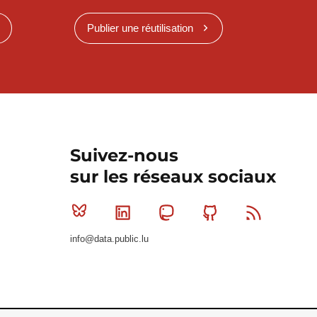
Publier une réutilisation
Suivez-nous
sur les réseaux sociaux
Bluesky
Linkedin
Mastodon
Github
RSS
info@data.public.lu