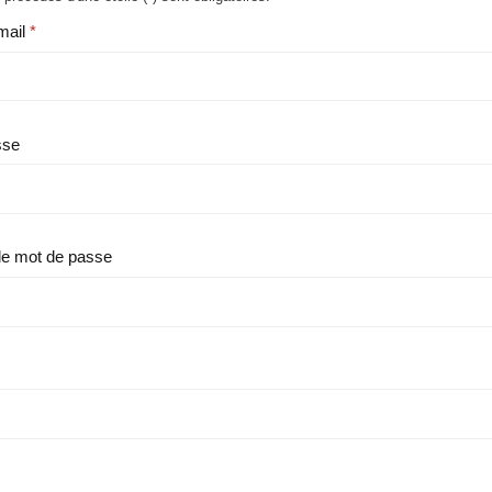
mail
sse
le mot de passe