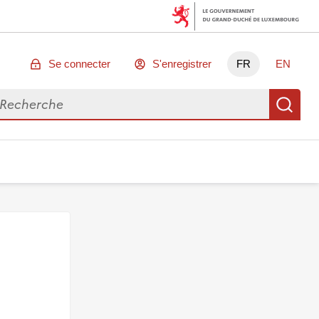
Se connecter
S'enregistrer
FR
EN
chercher des données
Re