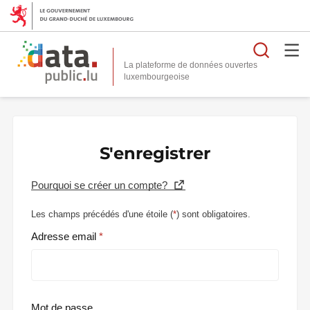
Reche
La plateforme de données ouvertes
S'enregistrer
Pourquoi se créer un compte?
Les champs précédés d'une étoile (
*
) sont obligatoires.
Adresse email
Mot de passe