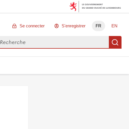
Se connecter
S'enregistrer
FR
EN
chercher des données
Re