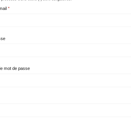
mail
sse
le mot de passe