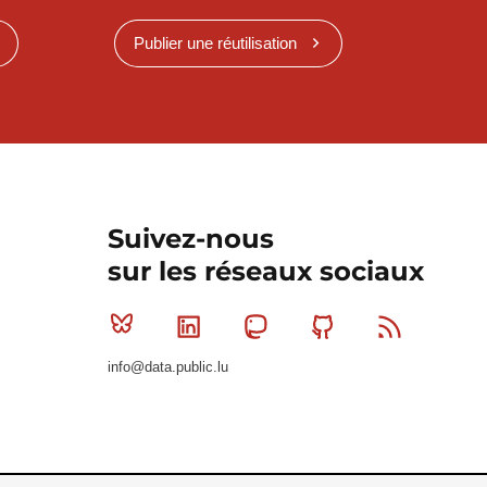
Publier une réutilisation
Suivez-nous
sur les réseaux sociaux
Bluesky
Linkedin
Mastodon
Github
RSS
info@data.public.lu