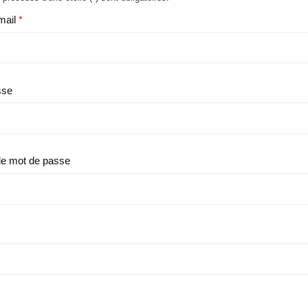
mail
sse
le mot de passe