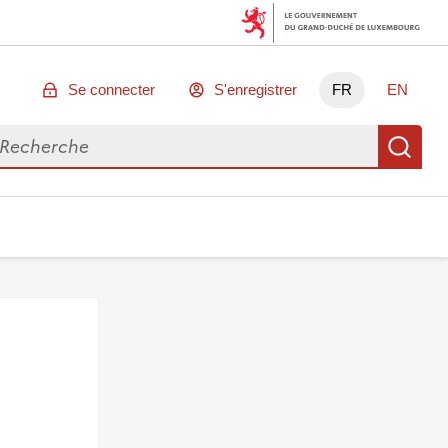
Se connecter
S'enregistrer
FR
EN
chercher des données
Re