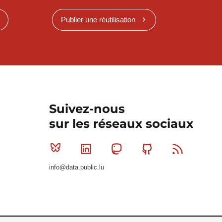
Publier une réutilisation
Suivez-nous
sur les réseaux sociaux
Bluesky
Linkedin
Mastodon
Github
RSS
info@data.public.lu