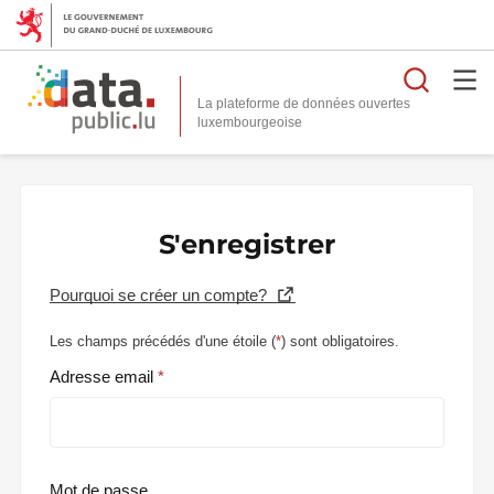
Reche
La plateforme de données ouvertes
S'enregistrer
Pourquoi se créer un compte?
Les champs précédés d'une étoile (
*
) sont obligatoires.
Adresse email
Mot de passe