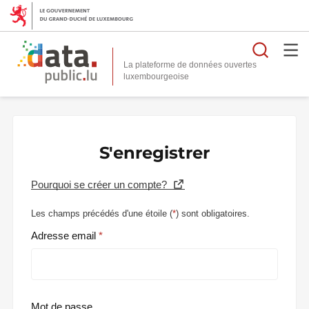
Reche
La plateforme de données ouvertes
S'enregistrer
Pourquoi se créer un compte?
Les champs précédés d'une étoile (
*
) sont obligatoires.
Adresse email
Mot de passe