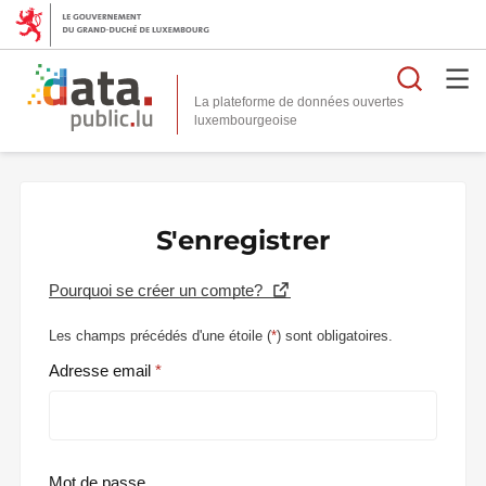
Reche
La plateforme de données ouvertes
S'enregistrer
Pourquoi se créer un compte?
Les champs précédés d'une étoile (
*
) sont obligatoires.
Adresse email
Mot de passe