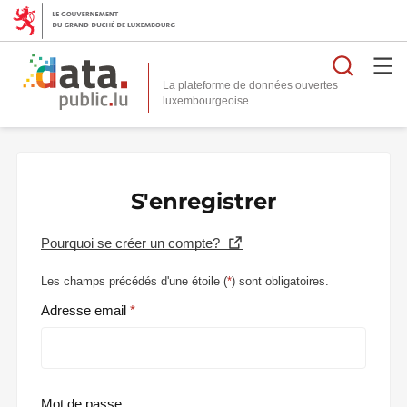
Reche
La plateforme de données ouvertes
S'enregistrer
Pourquoi se créer un compte?
Les champs précédés d'une étoile (
*
) sont obligatoires.
Adresse email
Mot de passe