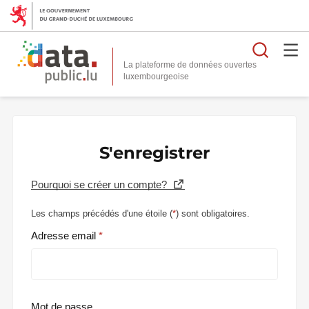
Reche
La plateforme de données ouvertes
S'enregistrer
Pourquoi se créer un compte?
Les champs précédés d'une étoile (
*
) sont obligatoires.
Adresse email
Mot de passe