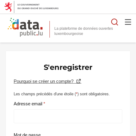
Reche
La plateforme de données ouvertes
S'enregistrer
Pourquoi se créer un compte?
Les champs précédés d'une étoile (
*
) sont obligatoires.
Adresse email
Mot de passe