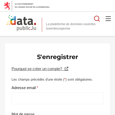
Reche
La plateforme de données ouvertes
S'enregistrer
Pourquoi se créer un compte?
Les champs précédés d'une étoile (
*
) sont obligatoires.
Adresse email
Mot de passe