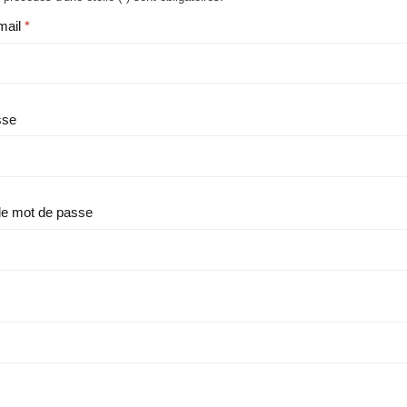
mail
sse
le mot de passe