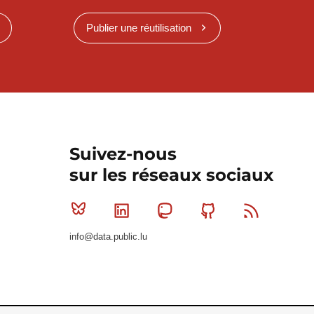
Publier une réutilisation
Suivez-nous
sur les réseaux sociaux
Bluesky
Linkedin
Mastodon
Github
RSS
info@data.public.lu