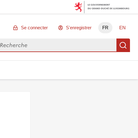
Se connecter
S'enregistrer
FR
EN
chercher des données
Re